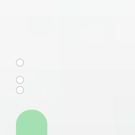
Есть ли изменения в
аппетите?
СПИСОК ВАРИАНТОВ *
Ест меньше
обычного
Ест больше обычного
Аппетит не
изменился