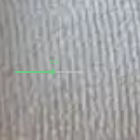
Тест пройден на:
56%
Бывают ли у вашего
питомца проблемы
со стулом?