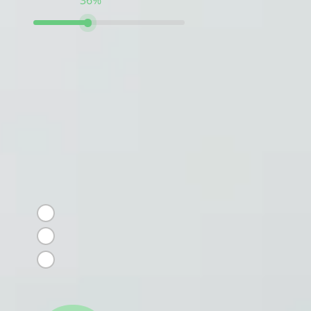
36%
Есть ли изменения в
активности
питомца?
СПИСОК ВАРИАНТОВ *
Стал менее активным
Стал более активным
Активность не
изменилась