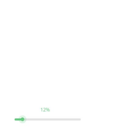
Тест пройден на:
12%