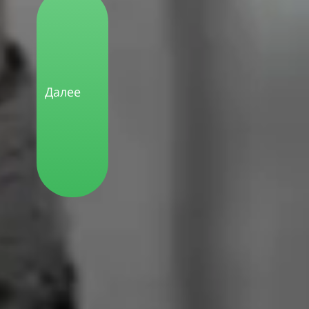
Далее
В конце
теста вы
получите