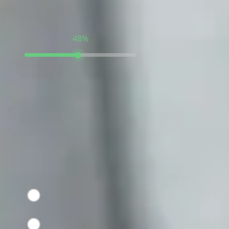
Тест пройден на:
48%
Замечали ли
изменения с
шерстью и кожей?
СПИСОК ВАРИАНТОВ *
Зуд, выпадение
шерсти, покраснения
Небольшие