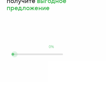
получите
выгодное
предложение
Тест пройден на:
0%
Какой у вас
питомец?
СПИСОК ВАРИАНТОВ С