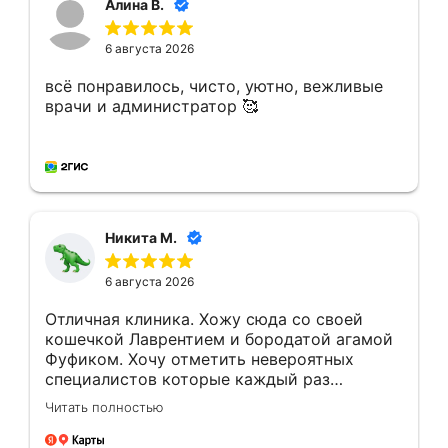
Алина В.
6 августа 2026
всё понравилось, чисто, уютно, вежливые
врачи и администратор 🥰
Никита М.
6 августа 2026
Отличная клиника. Хожу сюда со своей
кошечкой Лаврентием и бородатой агамой
Фуфиком. Хочу отметить невероятных
специалистов которые каждый раз
помогают моим животным, отзывчивость
Читать полностью
персонала (очень благодарен
администратору Юлие), высококлассному