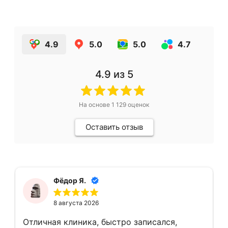
4.9
5.0
5.0
4.7
4
4.9
из 5
На основе
1 129
оценок
Оставить отзыв
Фёдор Я.
8 августа 2026
Отличная клиника, быстро записался,